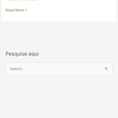
Read More »
Pesquise aqui
P
e
s
q
u
i
s