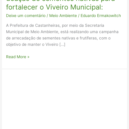
fortalecer o Viveiro Municipal:
Deixe um comentário
/
Meio Ambiente
/
Eduardo Ermakowitch
A Prefeitura de Castanheiras, por meio da Secretaria
Municipal de Meio Ambiente, está realizando uma campanha
de arrecadação de sementes nativas e frutíferas, com o
objetivo de manter o Viveiro […]
Read More »
Alunos
da
Escola
Francisca
Júlia
da
Silva
visitam
Viveiro