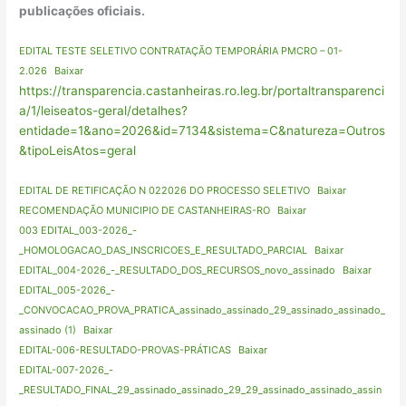
publicações oficiais.
EDITAL TESTE SELETIVO CONTRATAÇÃO TEMPORÁRIA PMCRO – 01-
2.026
Baixar
https://transparencia.castanheiras.ro.leg.br/portaltransparenci
a/1/leiseatos-geral/detalhes?
entidade=1&ano=2026&id=7134&sistema=C&natureza=Outros
&tipoLeisAtos=geral
EDITAL DE RETIFICAÇÃO N 022026 DO PROCESSO SELETIVO
Baixar
RECOMENDAÇÃO MUNICIPIO DE CASTANHEIRAS-RO
Baixar
003 EDITAL_003-2026_-
_HOMOLOGACAO_DAS_INSCRICOES_E_RESULTADO_PARCIAL
Baixar
EDITAL_004-2026_-_RESULTADO_DOS_RECURSOS_novo_assinado
Baixar
EDITAL_005-2026_-
_CONVOCACAO_PROVA_PRATICA_assinado_assinado_29_assinado_assinado_
assinado (1)
Baixar
EDITAL-006-RESULTADO-PROVAS-PRÁTICAS
Baixar
EDITAL-007-2026_-
_RESULTADO_FINAL_29_assinado_assinado_29_29_assinado_assinado_assin