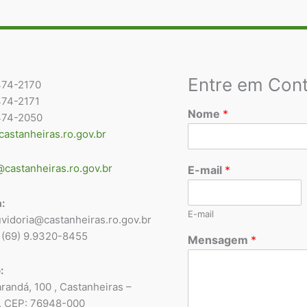
Entre em Con
474-2170
474-2171
Nome
*
474-2050
astanheiras.ro.gov.br
castanheiras.ro.gov.br
E-mail
*
:
E-mail
uvidoria@castanheiras.ro.gov.br
 (69) 9.9320-8455
Mensagem
*
:
randá, 100 , Castanheiras –
. CEP: 76948-000