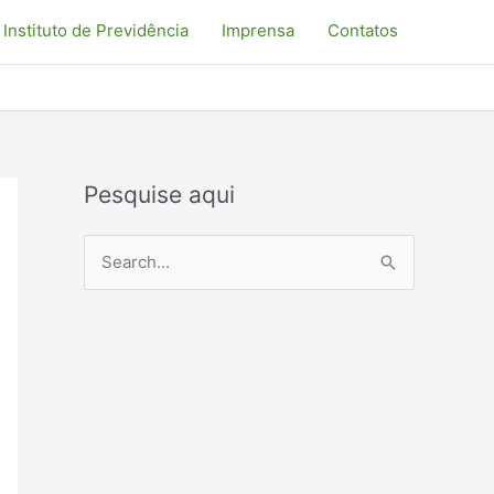
Instituto de Previdência
Imprensa
Contatos
Pesquise aqui
P
e
s
q
u
i
s