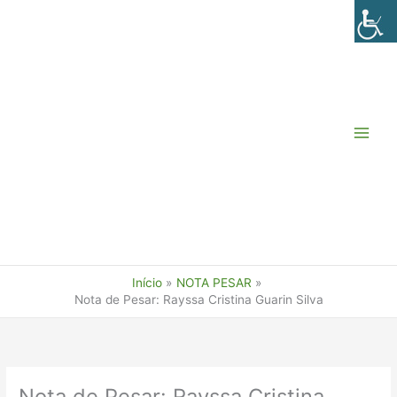
Ir
para
o
conteúdo
Início
NOTA PESAR
Nota de Pesar: Rayssa Cristina Guarin Silva
Nota de Pesar: Rayssa Cristina