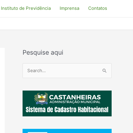
Instituto de Previdência
Imprensa
Contatos
Pesquise aqui
P
e
s
q
u
i
s