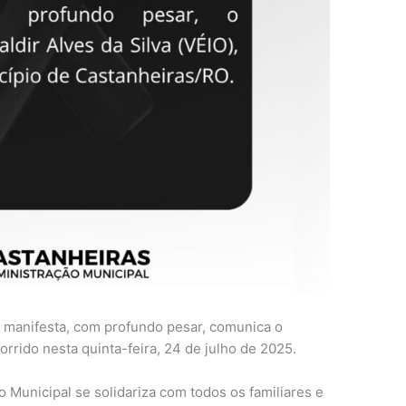
s manifesta, com profundo pesar, comunica o
corrido nesta quinta-feira, 24 de julho de 2025.
 Municipal se solidariza com todos os familiares e