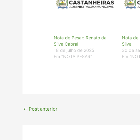
Nota de Pesar: Renato da
Nota de 
Silva Cabral
Silva
18 de julho de 2025
30 de s
Em "NOTA PESAR"
Em "NOT
←
Post anterior