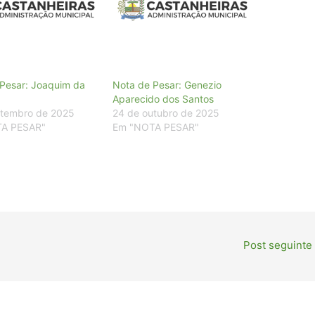
Pesar: Joaquim da
Nota de Pesar: Genezio
Aparecido dos Santos
etembro de 2025
24 de outubro de 2025
A PESAR"
Em "NOTA PESAR"
Post seguinte