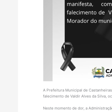
A Prefeitura Municipal de Castanheira
falecimento de Valdir Alves da Silva, o
Neste momento de dor, a Administração