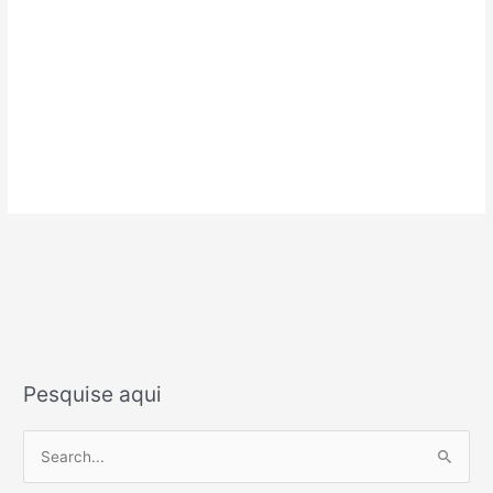
Pesquise aqui
P
e